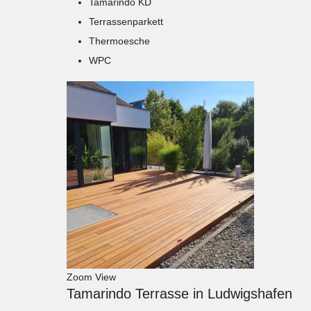
Tamarindo KD
Terrassenparkett
Thermoesche
WPC
Zoom
View
Tamarindo Terrasse in Ludwigshafen