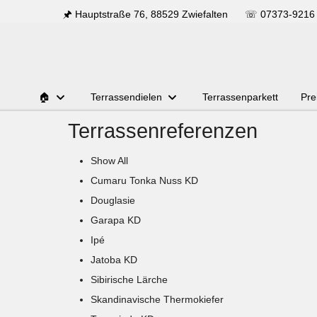
🖈 Hauptstraße 76, 88529 Zwiefalten
☏
07373-9216
🏠
Terrassendielen
Terrassenparkett
Pre
Terrassenreferenzen
Show All
Cumaru Tonka Nuss KD
Douglasie
Garapa KD
Ipé
Jatoba KD
Sibirische Lärche
Skandinavische Thermokiefer