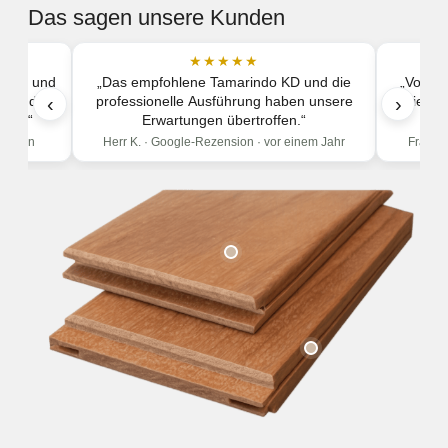
Das sagen unsere Kunden
★★★★★
hnell und
„Das empfohlene Tamarindo KD und die
„Von de
‹
professionelle Ausführung haben unsere
›
die Term
erne.“
Erwartungen übertroffen.“
onaten
Herr K. · Google-Rezension ·
vor einem Jahr
Frau R