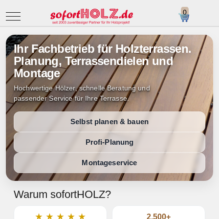
Mobile Menu Toggle
Ihr Fachbetrieb für Holzterrassen.
Planung, Terrassendielen und
Montage
Hochwertige Hölzer, schnelle Beratung und
passender Service für Ihre Terrasse.
Selbst planen & bauen
Profi-Planung
Montageservice
Warum sofortHOLZ?
★ ★ ★ ★ ★
2.500+