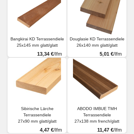
Bangkirai KD Terrassendiele
Douglasie KD Terrassendiele
25x145 mm glatt/glatt
26x140 mm glatt/glatt
13,34 €
/lfm
5,01 €
/lfm
Sibirische Lärche
ABODO IMBUE TMH
Terrassendiele
Terrassendiele
27x90 mm glatt/glatt
27x138 mm french/glatt
4,47 €
/lfm
11,47 €
/lfm