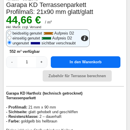
Garapa KD Terrassenparkett
Profilmaß: 21x90 mm glatt/glatt
44,66 €
/ m²
inkl. MwSt. zzgl. Versand
beidseitig genutet
Aufpreis D2
einseitig genutet
Aufpreis D2
ungenutet
sichtbar verschraubt
552 m² verfügbar
-
+
In den Warenkorb
Zubehör für Terrasse berechnen
Garapa KD Hartholz (technisch getrocknet)
Terrassenparkett
- Profilmaß:
21 mm x 90 mm
- Sichtseite:
glatt gehobelt und geschliffen
- Resistenzklasse:
2 – dauerhaft
- Farbe:
goldgelb bis hellbraun