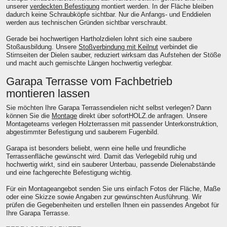
unserer
verdeckten Befestigung
montiert werden. In der Fläche bleiben
dadurch keine Schraubköpfe sichtbar. Nur die Anfangs- und Enddielen
werden aus technischen Gründen sichtbar verschraubt.
Gerade bei hochwertigen Hartholzdielen lohnt sich eine saubere
Stoßausbildung. Unsere
Stoßverbindung mit Keilnut
verbindet die
Stirnseiten der Dielen sauber, reduziert wirksam das Aufstehen der Stöße
und macht auch gemischte Längen hochwertig verlegbar.
Garapa Terrasse vom Fachbetrieb
montieren lassen
Sie möchten Ihre Garapa Terrassendielen nicht selbst verlegen? Dann
können Sie die
Montage
direkt über sofortHOLZ.de anfragen. Unsere
Montageteams verlegen Holzterrassen mit passender Unterkonstruktion,
abgestimmter Befestigung und sauberem Fugenbild.
Garapa ist besonders beliebt, wenn eine helle und freundliche
Terrassenfläche gewünscht wird. Damit das Verlegebild ruhig und
hochwertig wirkt, sind ein sauberer Unterbau, passende Dielenabstände
und eine fachgerechte Befestigung wichtig.
Für ein Montageangebot senden Sie uns einfach Fotos der Fläche, Maße
oder eine Skizze sowie Angaben zur gewünschten Ausführung. Wir
prüfen die Gegebenheiten und erstellen Ihnen ein passendes Angebot für
Ihre Garapa Terrasse.