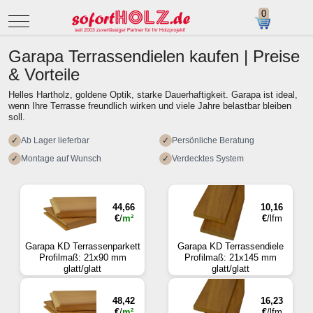
Mobile Menu Toggle
Garapa Terrassendielen kaufen | Preise
& Vorteile
Helles Hartholz, goldene Optik, starke Dauerhaftigkeit. Garapa ist ideal,
wenn Ihre Terrasse freundlich wirken und viele Jahre belastbar bleiben
soll.
✓
Ab Lager lieferbar
✓
Persönliche Beratung
✓
Montage auf Wunsch
✓
Verdecktes System
44,66
10,16
€
/
m²
€
/lfm
Garapa KD Terrassenparkett
Garapa KD Terrassendiele
Profilmaß: 21x90 mm
Profilmaß: 21x145 mm
glatt/glatt
glatt/glatt
48,42
16,23
€
/
m²
€
/lfm