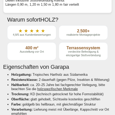
Dielen inklusive Stoßverbindung Keilnut
Längen 0,90 m, 1,20 m 1,50 m 1,80 m fair verteilt
Warum sofortHOLZ?
★ ★ ★ ★ ★
2.500+
4,8/5 aus Kundenbewertungen
realisierte Montageprojekte
400 m²
Terrassensystem
Ausstellung vor Ort
verdeckte Befestigung &
einzigartige Stoßverbindung
Eigenschaften von Garapa
Holzgattung:
Tropisches Hartholz aus Südamerika
Resistenzklasse:
2 dauerhaft (gegen Pilze, Insekten & Witterung)
Haltbarkeit:
ca. 20–25 Jahre bei fachgerechter Verlegung, bitte
beachten Sie die
holzspezifischen Merkmale
Trocknung:
KD (technisch getrocknet für hohe Formstabilität)
Oberfläche:
glatt gehobelt, Sichtseite kostenlos geschliffen
Farbe:
goldgelb bis hellbraun, mit gleichmäßiger Struktur
Verarbeitung:
Lieferung meist mit Überlänge, Kappschnitt vor Ort
empfohlen