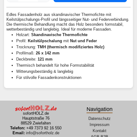
Edles Fassadenholz aus skandinavischer Thermofichte mit
Keilstülpschalungs-Profil und längsseitiger Nut- und Federverbindung.
Die thermische Behandlung macht das Holz besonders formstabil,
wetterbeständig und langlebig. Ideal für moderne Fassaden.
Holzart:
Skandinavische Thermofichte
Profil:
Keilstülpschalung
mit
Nut und Feder
Trocknung:
TMH (thermisch modifiziertes Holz)
Profilmaß:
26 x 142 mm
Deckbreite:
121 mm
Thermisch behandelt für hohe Formstabilität
Witterungsbeständig & langlebig
Für stilvolle Fassadenkonstruktionen
Navigation
sofortHOLZ.de
Hauptstraße 76
Datenschutz
88529 Zwiefalten
Impressum
Telefon:
+49 7373 92 16 550
Kontakt
Email:
info@sofortholz.de
AGB B2B