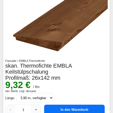
Fassade > EMBLA Thermofichte
skan. Thermofichte EMBLA
Keilstülpschalung
Profilmaß: 26x142 mm
9,32 €
/ lfm
inkl. MwSt. zzgl. Versand
Länge:
-
+
In den Warenkorb