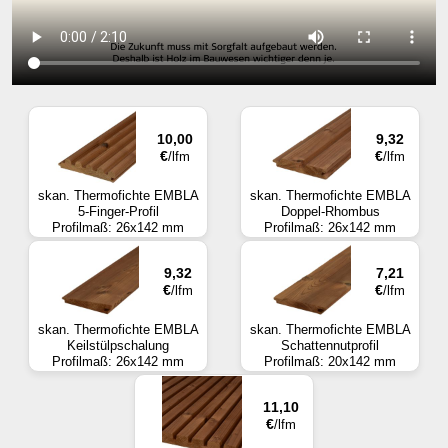
10,00
9,32
€
€
/lfm
/lfm
skan. Thermofichte EMBLA
skan. Thermofichte EMBLA
5-Finger-Profil
Doppel-Rhombus
Profilmaß: 26x142 mm
Profilmaß: 26x142 mm
9,32
7,21
€
€
/lfm
/lfm
skan. Thermofichte EMBLA
skan. Thermofichte EMBLA
Keilstülpschalung
Schattennutprofil
Profilmaß: 26x142 mm
Profilmaß: 20x142 mm
11,10
€
/lfm