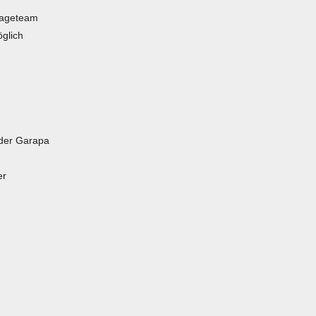
tageteam
glich
oder Garapa
er